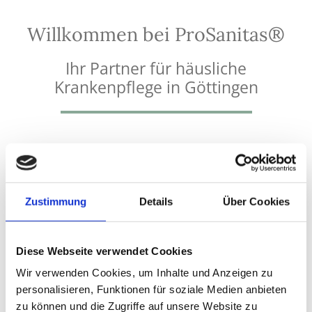
Willkommen bei ProSanitas®
Ihr Partner für häusliche
Krankenpflege in Göttingen
Wir versorgen Menschen aller Altersstufen und
sämtlicher Erkrankungen. Dabei geht unser
Dienstleistungsspektrum weit über die übliche
Zustimmung
Details
Über Cookies
Versorgung hinaus. Erfahrung, Kompetenz und
qualitative Kranken- und Altenpflege sind
Grundlage unserer Tätigkeiten.
Diese Webseite verwendet Cookies
Wir verwenden Cookies, um Inhalte und Anzeigen zu
personalisieren, Funktionen für soziale Medien anbieten
zu können und die Zugriffe auf unsere Website zu