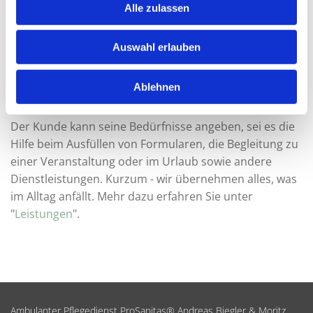
s
Alle zulassen
spezialisiert.
a
Bei unseren Tätigkeiten steht die individuelle
u
Auswahl erlauben
Betreuung der erkrankten Menschen im Vordergrund.
s
Hierbei sehen wir nicht ausschließlich unser Handeln in
w
Ablehnen
Leistungen, die von den Kranken- und / oder
a
Pflegekassen übernommen werden.
h
l
Der Kunde kann seine Bedürfnisse angeben, sei es die
Hilfe beim Ausfüllen von Formularen, die Begleitung zu
einer Veranstaltung oder im Urlaub sowie andere
Dienstleistungen. Kurzum - wir übernehmen alles, was
im Alltag anfällt. Mehr dazu erfahren Sie unter
"
Leistungen
".
Ambulanter Pflegedienst ProSanitas® Andreas Biegler & Moritz