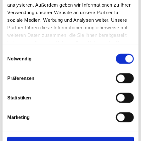
analysieren. Außerdem geben wir Informationen zu Ihrer
Verwendung unserer Website an unsere Partner für
soziale Medien, Werbung und Analysen weiter. Unsere
Partner führen diese Informationen möglicherweise mit
weiteren Daten zusammen, die Sie ihnen bereitgestellt
haben oder die sie im Rahmen Ihrer Nutzung der Dienste
gesammelt haben.
E
Notwendig
i
n
w
Präferenzen
i
l
l
Statistiken
i
Ganzheitliche Betreuung
g
Marketing
u
Wir sind ein zugelassener APON - Pflegedienst im Raum
n
Südniedersachsen und sind auf die Pflege von
g
schwerst pflegebedürftigen, onkologischen Patienten